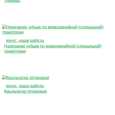
турбины
конус
,
наши работы
Нарезание зубьев по криволинейной (спиральной)
траектории
конус
,
наши работы
Крыльчатка титановая