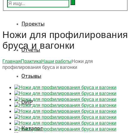
Проекты
Ножи для профилирования
бруса и вагонки
Отчёты
Главная
Практика
Наши работы
Ножи для
профилирования бруса и вагонки
Отзывы
ОИР
Каталог