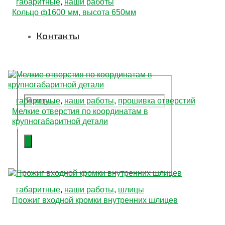
габаритные
,
наши работы
Кольцо ф1600 мм, высота 650мм
Контакты
габаритные
,
наши работы
,
прошивка отверстий
Мелкие отверстия по координатам в
крупногабаритной детали
Подать заявку
габаритные
,
наши работы
,
шлицы
Прожиг входной кромки внутренних шлицев